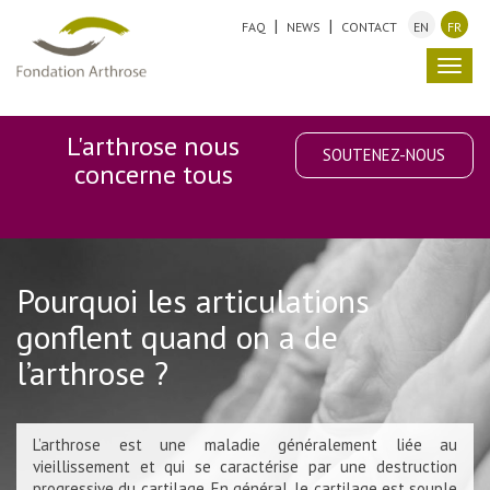
FAQ
NEWS
CONTACT
EN
FR
Toggl
navig
L'arthrose nous
SOUTENEZ-NOUS
concerne tous
Pourquoi les articulations
gonflent quand on a de
l’arthrose ?
L’arthrose est une maladie généralement liée au
vieillissement et qui se caractérise par une destruction
progressive du cartilage. En général, le cartilage est souple