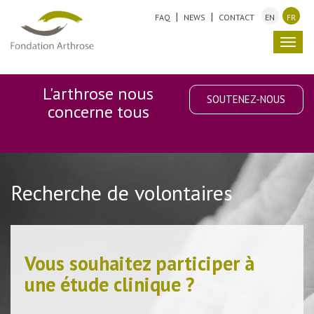
FAQ
NEWS
CONTACT
EN
FR
Toggl
navig
L'arthrose nous
SOUTENEZ-NOUS
concerne tous
Recherche de volontaires
Vous souhaitez participer à
une étude clinique ?